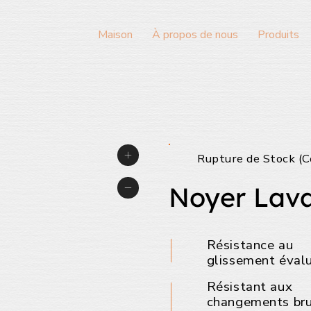
Maison
À propos de nous
Produits
Rupture de Stock (C
Noyer Lav
Résistance au
glissement éval
Résistant aux
changements br