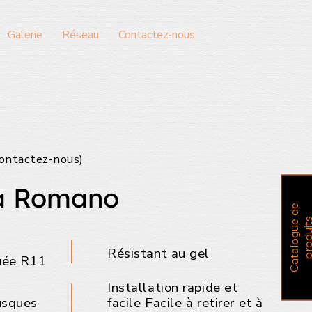
Galerie
Réseau
Contactez-nous
ontactez-nous)
a Romano
C
a
t
a
l
o
g
u
e
d
e
p
r
o
d
u
i
t
Résistant au gel
uée R11
Installation rapide et
usques
facile Facile à retirer et à