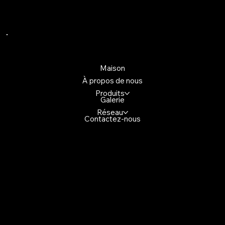
Liens rapides
Maison
À propos de nous
Produits
Galerie
Réseau
Contactez-nous
Contactez-nous
4699, promenade Glen Erin,
Mississuaga (Ontario) L5M 2E5,
Canada
+1(647)947-2982
demo@gmail.com