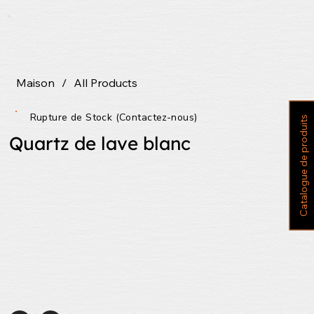
Maison
/
All Products
Rupture de Stock (Contactez-nous)
C
a
t
a
l
o
g
u
e
d
e
p
r
o
d
u
i
t
s
Quartz de lave blanc