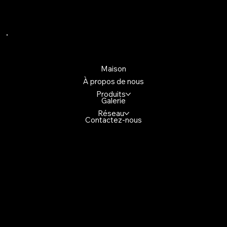
Liens rapides
Maison
À propos de nous
Produits
Galerie
Réseau
Contactez-nous
Contactez-nous
4699, promenade Glen Erin,
Mississuaga (Ontario) L5M 2E5,
Canada
+1(647)947-2982
demo@gmail.com