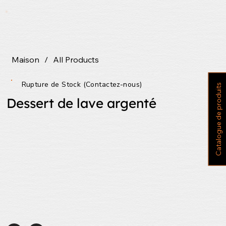
Maison
/
All Products
Rupture de Stock (Contactez-nous)
C
a
t
a
l
o
g
u
e
d
e
p
r
o
d
u
i
t
s
Dessert de lave argenté