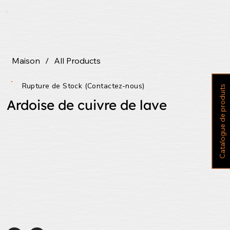
Maison
/
All Products
Rupture de Stock (Contactez-nous)
C
a
t
a
l
o
g
u
e
d
e
p
r
o
d
u
i
t
s
Ardoise de cuivre de lave