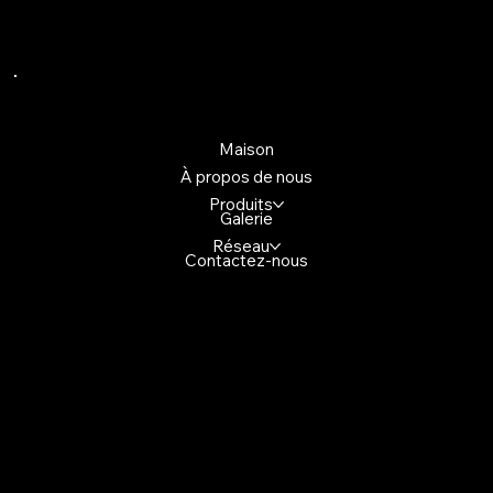
Liens rapides
Maison
À propos de nous
Produits
Galerie
Réseau
Contactez-nous
Contactez-nous
4699, promenade Glen Erin,
Mississuaga (Ontario) L5M 2E5,
Canada
+1(647)947-2982
demo@gmail.com