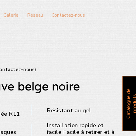
Galerie
Réseau
Contactez-nous
ontactez-nous)
ave belge noire
C
a
t
a
l
o
g
u
e
d
e
p
r
o
d
u
i
t
Résistant au gel
uée R11
Installation rapide et
usques
facile Facile à retirer et à